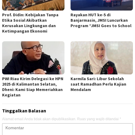
Prof. Didin: Kebijakan Tanpa
Rayakan HUT ke-5 di
Etika Sosial Akibatkan
Banjarmasin, JMSI Luncurkan
Kerusakan Lingkungan dan
Program “JMSI Goes to School
Ketimpangan Ekonomi
PWI Riau Kirim Delegasi ke HPN
Karmila Sari: Libur Sekolah
2025 di Kalimantan Selatan,
saat Ramadhan Perlu Kajian
Dheni: Kami Siap Memeriahkan
Mendalam
Kegiatan
Tinggalkan Balasan
Alamat email Anda tidak akan dipublikasikan.
Ruas yang wajib ditandai
*