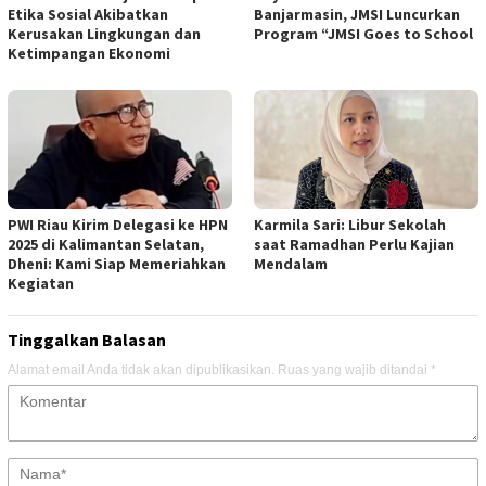
Etika Sosial Akibatkan
Banjarmasin, JMSI Luncurkan
Kerusakan Lingkungan dan
Program “JMSI Goes to School
Ketimpangan Ekonomi
PWI Riau Kirim Delegasi ke HPN
Karmila Sari: Libur Sekolah
2025 di Kalimantan Selatan,
saat Ramadhan Perlu Kajian
Dheni: Kami Siap Memeriahkan
Mendalam
Kegiatan
Tinggalkan Balasan
Alamat email Anda tidak akan dipublikasikan.
Ruas yang wajib ditandai
*