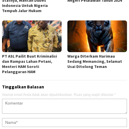
Stafnya, Mantan Dubes
Negeri Pelalawan Tahun 2024
Indonesia Untuk Nigeria
Tempuh Jalur Hukum
PT ASL Pailit Buat Kriminalisi
Warga Diterkam Harimau
dan Rampas Lahan Petani,
Sedang Memancing, Selamat
Menteri HAM Soroti
Usai Ditolong Teman
Pelanggaran HAM
Tinggalkan Balasan
Alamat email Anda tidak akan dipublikasikan.
Ruas yang wajib ditandai
*