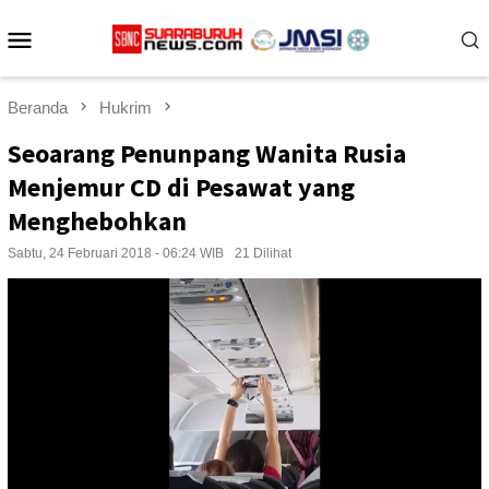
Loncat
Menu
ke
konten
Mobile
Beranda
Hukrim
Seoarang Penunpang Wanita Rusia
Menjemur CD di Pesawat yang
Menghebohkan
Sabtu, 24 Februari 2018 - 06:24 WIB
21 Dilihat