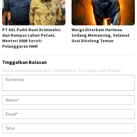
PT ASL Pailit Buat Kriminalisi
Warga Diterkam Harimau
dan Rampas Lahan Petani,
Sedang Memancing, Selamat
Menteri HAM Soroti
Usai Ditolong Teman
Pelanggaran HAM
Tinggalkan Balasan
Alamat email Anda tidak akan dipublikasikan.
Ruas yang wajib ditandai
*