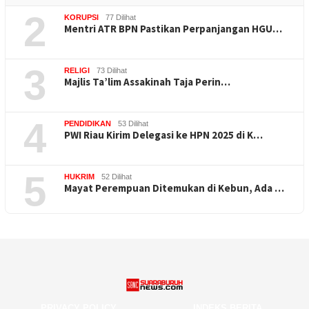
2
KORUPSI
77 Dilihat
Mentri ATR BPN Pastikan Perpanjangan HGU…
3
RELIGI
73 Dilihat
Majlis Ta’lim Assakinah Taja Perin…
4
PENDIDIKAN
53 Dilihat
PWI Riau Kirim Delegasi ke HPN 2025 di K…
5
HUKRIM
52 Dilihat
Mayat Perempuan Ditemukan di Kebun, Ada …
PRIVACY POLICY
INDEKS BERITA