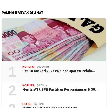
PALING BANYAK DILIHAT
1
KORUPSI
205 Dilihat
Per 30 Januari 2025 PNS Kabupaten Pelala…
2
KORUPSI
76 Dilihat
Mentri ATR BPN Pastikan Perpanjangan HGU…
RELIGI
73 Dilihat
Majlis Ta’lim Assakinah Taja Perin…