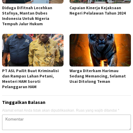
Diduga Difitnah Lecehkan
Capaian Kinerja Kejaksaan
Stafnya, Mantan Dubes
Negeri Pelalawan Tahun 2024
Indonesia Untuk Nigeria
Tempuh Jalur Hukum
PT ASL Pailit Buat Kriminalisi
Warga Diterkam Harimau
dan Rampas Lahan Petani,
Sedang Memancing, Selamat
Menteri HAM Soroti
Usai Ditolong Teman
Pelanggaran HAM
Tinggalkan Balasan
Alamat email Anda tidak akan dipublikasikan.
Ruas yang wajib ditandai
*