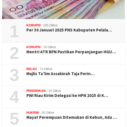
1
KORUPSI
205 Dilihat
Per 30 Januari 2025 PNS Kabupaten Pelala…
2
KORUPSI
76 Dilihat
Mentri ATR BPN Pastikan Perpanjangan HGU…
3
RELIGI
73 Dilihat
Majlis Ta’lim Assakinah Taja Perin…
4
PENDIDIKAN
53 Dilihat
PWI Riau Kirim Delegasi ke HPN 2025 di K…
5
HUKRIM
50 Dilihat
Mayat Perempuan Ditemukan di Kebun, Ada …