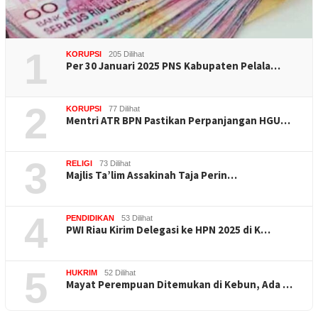
1
KORUPSI
205 Dilihat
Per 30 Januari 2025 PNS Kabupaten Pelala…
2
KORUPSI
77 Dilihat
Mentri ATR BPN Pastikan Perpanjangan HGU…
3
RELIGI
73 Dilihat
Majlis Ta’lim Assakinah Taja Perin…
4
PENDIDIKAN
53 Dilihat
PWI Riau Kirim Delegasi ke HPN 2025 di K…
5
HUKRIM
52 Dilihat
Mayat Perempuan Ditemukan di Kebun, Ada …