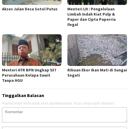
Akses Jalan Desa Sotol Putus
Menteri LH : Pengelolaan
Limbah Indah Kiat Pulp &
Paper dan Cipta Paperria
Ilegal
Menteri ATR BPN Ungkap 537
Ribuan Ekor Ikan Mati di Sungai
Perusahaan Kelapa Sawit
Segati
Tanpa HGU
Tinggalkan Balasan
Alamat email Anda tidak akan dipublikasikan.
Ruas yang wajib ditandai
*