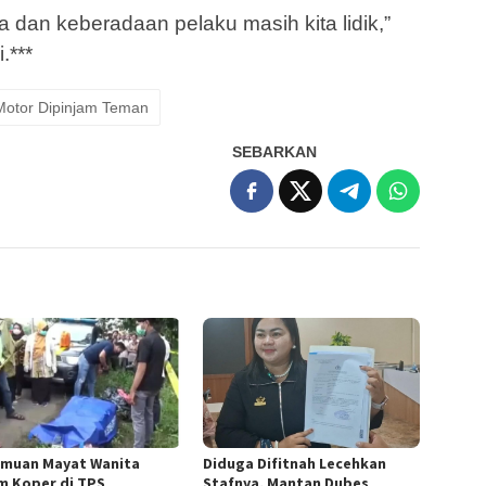
a dan keberadaan pelaku masih kita lidik,”
.***
otor Dipinjam Teman
SEBARKAN
muan Mayat Wanita
Diduga Difitnah Lecehkan
m Koper di TPS
Stafnya, Mantan Dubes