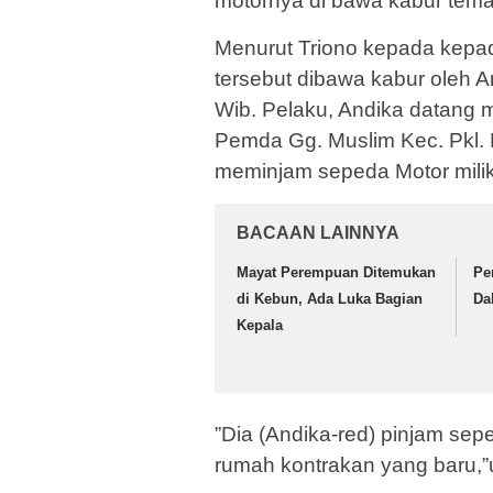
motornya di bawa kabur tema
Menurut Triono kepada kepa
tersebut dibawa kabur oleh An
Wib. Pelaku, Andika datang 
Pemda Gg. Muslim Kec. Pkl. K
meminjam sepeda Motor milik 
BACAAN LAINNYA
Mayat Perempuan Ditemukan
Pe
di Kebun, Ada Luka Bagian
Da
Kepala
”Dia (Andika-red) pinjam se
rumah kontrakan yang baru,”u