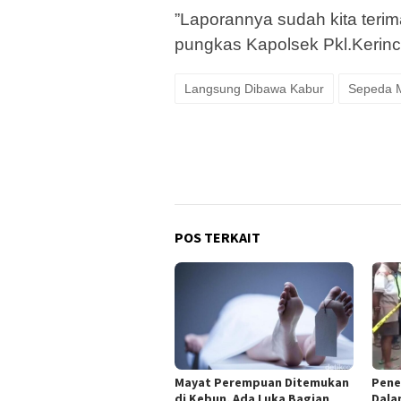
”Laporannya sudah kita terim
pungkas Kapolsek Pkl.Kerinci
Langsung Dibawa Kabur
Sepeda M
POS TERKAIT
Mayat Perempuan Ditemukan
Pene
di Kebun, Ada Luka Bagian
Dala