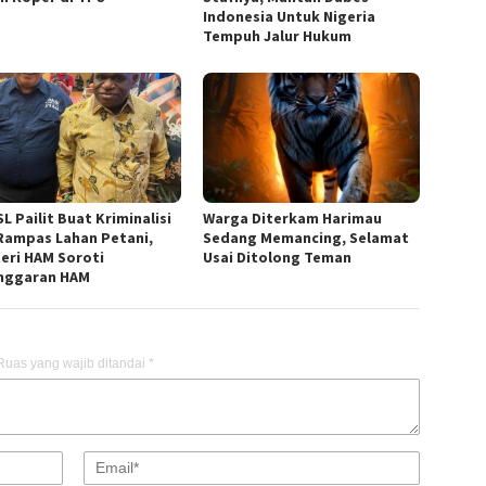
Indonesia Untuk Nigeria
Tempuh Jalur Hukum
L Pailit Buat Kriminalisi
Warga Diterkam Harimau
Rampas Lahan Petani,
Sedang Memancing, Selamat
eri HAM Soroti
Usai Ditolong Teman
nggaran HAM
Ruas yang wajib ditandai
*