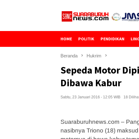
Loncat
ke
konten
HOME
POLITIK
PENDIDIKAN
LIN
Beranda
Hukrim
Sepeda Motor Dip
Dibawa Kabur
Sabtu, 23 Januari 2016 - 12:05 WIB
18 Diliha
Suaraburuhnews.com – Pangk
nasibnya Triono (18) maksud