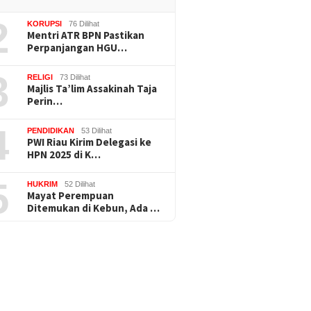
2
KORUPSI
76 Dilihat
Mentri ATR BPN Pastikan
Perpanjangan HGU…
3
RELIGI
73 Dilihat
Majlis Ta’lim Assakinah Taja
Perin…
4
PENDIDIKAN
53 Dilihat
PWI Riau Kirim Delegasi ke
HPN 2025 di K…
5
HUKRIM
52 Dilihat
Mayat Perempuan
Ditemukan di Kebun, Ada …