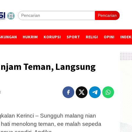
Pencarian
GKUNGAN
HUKRIM
KORUPSI
SPORT
RELIGI
OPINI
INDEK
injam Teman, Langsung
t
alan Kerinci – Sungguh malang nian
 hati menolong teman, ee malah sepeda