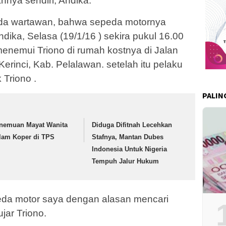
nnya sendiri, Andika.
da wartawan, bahwa sepeda motornya
dika, Selasa (19/1/16 ) sekira pukul 16.00
menemui Triono di rumah kostnya di Jalan
erinci, Kab. Pelalawan. setelah itu pelaku
Triono .
PALIN
nemuan Mayat Wanita
Diduga Difitnah Lecehkan
lam Koper di TPS
Stafnya, Mantan Dubes
Indonesia Untuk Nigeria
Tempuh Jalur Hukum
peda motor saya dengan alasan mencari
jar Triono.