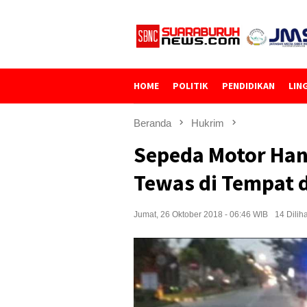
Loncat
ke
konten
HOME
POLITIK
PENDIDIKAN
LIN
Beranda
Hukrim
Sepeda Motor Han
Tewas di Tempat 
Jumat, 26 Oktober 2018 - 06:46 WIB
14 Diliha