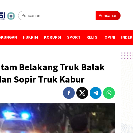
Pencarian
GKUNGAN
HUKRIM
KORUPSI
SPORT
RELIGI
OPINI
INDEK
tam Belakang Truk Balak
dan Sopir Truk Kabur
t