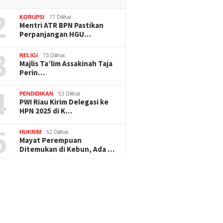
2
KORUPSI
77 Dilihat
Mentri ATR BPN Pastikan
Perpanjangan HGU…
3
RELIGI
73 Dilihat
Majlis Ta’lim Assakinah Taja
Perin…
4
PENDIDIKAN
53 Dilihat
PWI Riau Kirim Delegasi ke
HPN 2025 di K…
5
HUKRIM
52 Dilihat
Mayat Perempuan
Ditemukan di Kebun, Ada …