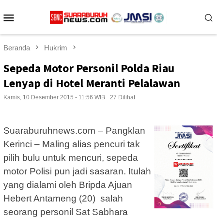
Loncat
Menu
ke
konten
Mobile
Beranda
Hukrim
Sepeda Motor Personil Polda Riau
Lenyap di Hotel Meranti Pelalawan
Kamis, 10 Desember 2015 - 11:56 WIB
27 Dilihat
Suaraburuhnews.com – Pangklan
Kerinci – Maling alias pencuri tak
pilih bulu untuk mencuri, sepeda
motor Polisi pun jadi sasaran. Itulah
yang dialami oleh Bripda Ajuan
Hebert Antameng (20) salah
seorang personil Sat Sabhara