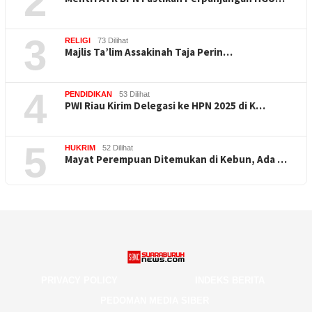
2
3
RELIGI
73 Dilihat
Majlis Ta’lim Assakinah Taja Perin…
4
PENDIDIKAN
53 Dilihat
PWI Riau Kirim Delegasi ke HPN 2025 di K…
5
HUKRIM
52 Dilihat
Mayat Perempuan Ditemukan di Kebun, Ada …
PRIVACY POLICY
INDEKS BERITA
PEDOMAN MEDIA SIBER