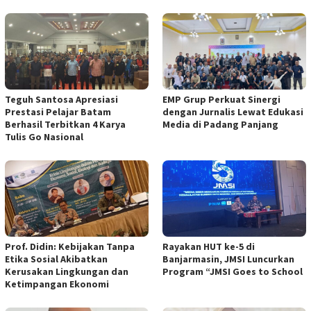
Teguh Santosa Apresiasi
EMP Grup Perkuat Sinergi
Prestasi Pelajar Batam
dengan Jurnalis Lewat Edukasi
Berhasil Terbitkan 4 Karya
Media di Padang Panjang
Tulis Go Nasional
Prof. Didin: Kebijakan Tanpa
Rayakan HUT ke-5 di
Etika Sosial Akibatkan
Banjarmasin, JMSI Luncurkan
Kerusakan Lingkungan dan
Program “JMSI Goes to School
Ketimpangan Ekonomi