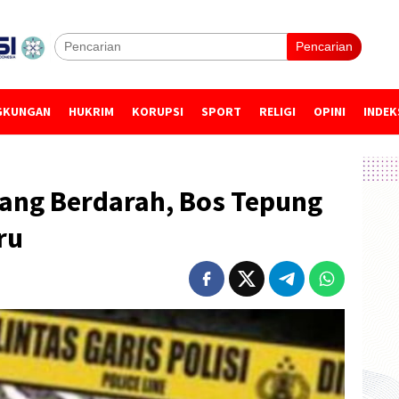
Pencarian
GKUNGAN
HUKRIM
KORUPSI
SPORT
RELIGI
OPINI
INDEK
yang Berdarah, Bos Tepung
ru