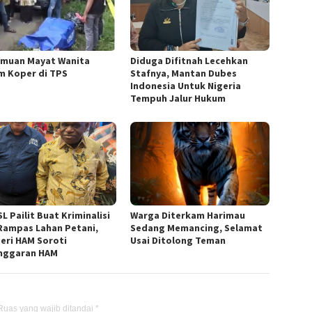
muan Mayat Wanita
Diduga Difitnah Lecehkan
m Koper di TPS
Stafnya, Mantan Dubes
Indonesia Untuk Nigeria
Tempuh Jalur Hukum
L Pailit Buat Kriminalisi
Warga Diterkam Harimau
Rampas Lahan Petani,
Sedang Memancing, Selamat
eri HAM Soroti
Usai Ditolong Teman
nggaran HAM
Ruas yang wajib ditandai
*