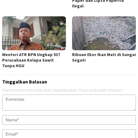
Paper dan Cipta Paperria
Ilegal
Menteri ATR BPN Ungkap 537
Ribuan Ekor Ikan Mati di Sungai
Perusahaan Kelapa Sawit
Segati
Tanpa HGU
Tinggalkan Balasan
Alamat email Anda tidak akan dipublikasikan.
Ruas yang wajib ditandai
*