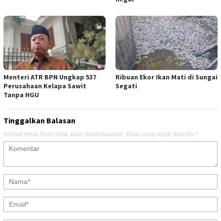
Menteri ATR BPN Ungkap 537
Ribuan Ekor Ikan Mati di Sungai
Perusahaan Kelapa Sawit
Segati
Tanpa HGU
Tinggalkan Balasan
Alamat email Anda tidak akan dipublikasikan.
Ruas yang wajib ditandai
*