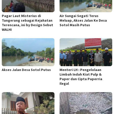
Pagar Laut Misterius di
Air Sungai Segati Terus
Tangerang sebagai Kejahatan
Meluap, Akses Jalan Ke Desa
Terencana, ini by Design Sebut
Sotol Masih Putus
WALHI
Akses Jalan Desa Sotol Putus
Menteri LH : Pengelolaan
Limbah Indah Kiat Pulp &
Paper dan Cipta Paperria
Ilegal