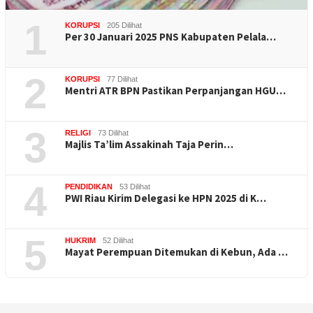
1
KORUPSI
205 Dilihat
Per 30 Januari 2025 PNS Kabupaten Pelala…
2
KORUPSI
77 Dilihat
Mentri ATR BPN Pastikan Perpanjangan HGU…
3
RELIGI
73 Dilihat
Majlis Ta’lim Assakinah Taja Perin…
4
PENDIDIKAN
53 Dilihat
PWI Riau Kirim Delegasi ke HPN 2025 di K…
5
HUKRIM
52 Dilihat
Mayat Perempuan Ditemukan di Kebun, Ada …