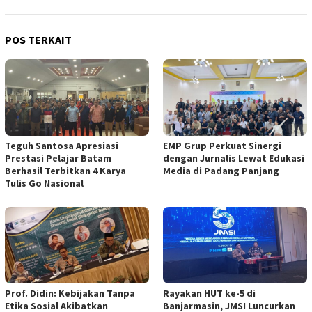
POS TERKAIT
Teguh Santosa Apresiasi
EMP Grup Perkuat Sinergi
Prestasi Pelajar Batam
dengan Jurnalis Lewat Edukasi
Berhasil Terbitkan 4 Karya
Media di Padang Panjang
Tulis Go Nasional
Prof. Didin: Kebijakan Tanpa
Rayakan HUT ke-5 di
Etika Sosial Akibatkan
Banjarmasin, JMSI Luncurkan