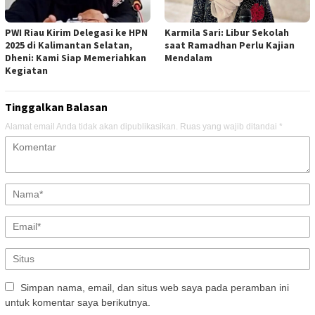
PWI Riau Kirim Delegasi ke HPN
Karmila Sari: Libur Sekolah
2025 di Kalimantan Selatan,
saat Ramadhan Perlu Kajian
Dheni: Kami Siap Memeriahkan
Mendalam
Kegiatan
Tinggalkan Balasan
Alamat email Anda tidak akan dipublikasikan.
Ruas yang wajib ditandai
*
Simpan nama, email, dan situs web saya pada peramban ini
untuk komentar saya berikutnya.