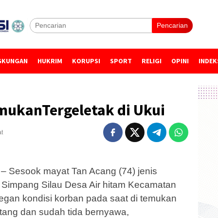
Pencarian
GKUNGAN
HUKRIM
KORUPSI
SPORT
RELIGI
OPINI
INDEK
mukanTergeletak di Ukui
at
– Sesook mayat Tan Acang (74) jenis
di Simpang Silau Desa Air hitam Kecamatan
gan kondisi korban pada saat di temukan
entang dan sudah tida bernyawa,