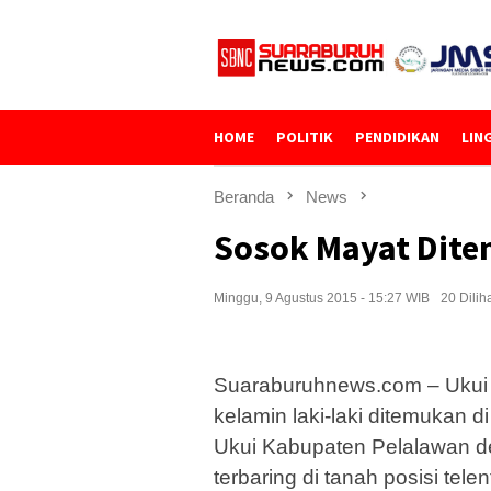
Loncat
ke
konten
HOME
POLITIK
PENDIDIKAN
LIN
Beranda
News
Sosok Mayat Dite
Minggu, 9 Agustus 2015 - 15:27 WIB
20 Dilih
Suaraburuhnews.com – Ukui 
kelamin laki-laki ditemukan 
Ukui Kabupaten Pelalawan de
terbaring di tanah posisi tel