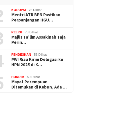
2
KORUPSI
76 Dilihat
Mentri ATR BPN Pastikan
Perpanjangan HGU…
3
RELIGI
73 Dilihat
Majlis Ta’lim Assakinah Taja
Perin…
4
PENDIDIKAN
53 Dilihat
PWI Riau Kirim Delegasi ke
HPN 2025 di K…
5
HUKRIM
50 Dilihat
Mayat Perempuan
Ditemukan di Kebun, Ada …