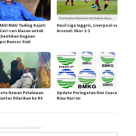
ASI RIAU Tuding Kejati
Hasil Liga Inggris, Liverpool vs
Cari-cari Alasan untuk
Arsenal: Skor 2-2
hentikan Dugaan
psi Bansos Siak
ota Dewan Pelalawan
Update Peringatan Dini Cuaca
lantas Dilarikan ke RS
Riau Hari ini
Ruas yang wajib ditandai
*