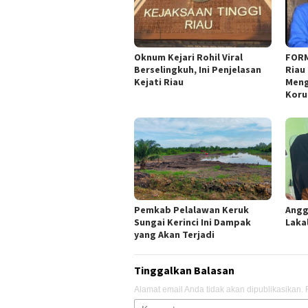
Oknum Kejari Rohil Viral
FORM
Berselingkuh, Ini Penjelasan
Riau 
Kejati Riau
Meng
Koru
Pemkab Pelalawan Keruk
Angg
Sungai Kerinci Ini Dampak
Laka
yang Akan Terjadi
Tinggalkan Balasan
Alamat email Anda tidak akan dipublikasikan.