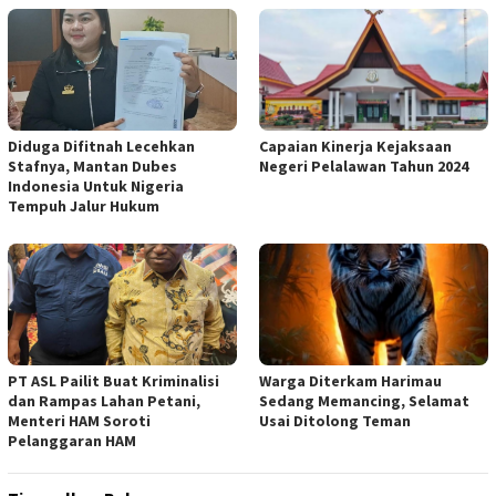
Diduga Difitnah Lecehkan
Capaian Kinerja Kejaksaan
Stafnya, Mantan Dubes
Negeri Pelalawan Tahun 2024
Indonesia Untuk Nigeria
Tempuh Jalur Hukum
PT ASL Pailit Buat Kriminalisi
Warga Diterkam Harimau
dan Rampas Lahan Petani,
Sedang Memancing, Selamat
Menteri HAM Soroti
Usai Ditolong Teman
Pelanggaran HAM