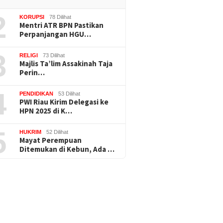
2
KORUPSI
78 Dilihat
Mentri ATR BPN Pastikan
Perpanjangan HGU…
3
RELIGI
73 Dilihat
Majlis Ta’lim Assakinah Taja
Perin…
4
PENDIDIKAN
53 Dilihat
PWI Riau Kirim Delegasi ke
HPN 2025 di K…
5
HUKRIM
52 Dilihat
Mayat Perempuan
Ditemukan di Kebun, Ada …