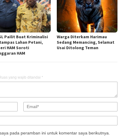
L Pailit Buat Kriminalisi
Warga Diterkam Harimau
Rampas Lahan Petani,
Sedang Memancing, Selamat
eri HAM Soroti
Usai Ditolong Teman
nggaran HAM
Ruas yang wajib ditandai
*
saya pada peramban ini untuk komentar saya berikutnya.