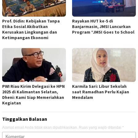
Prof. Didin: Kebijakan Tanpa
Rayakan HUT ke-5 di
Etika Sosial Akibatkan
Banjarmasin, JMSI Luncurkan
Kerusakan Lingkungan dan
Program “JMSI Goes to School
Ketimpangan Ekonomi
PWI Riau Kirim Delegasi ke HPN
Karmila Sari: Libur Sekolah
2025 di Kalimantan Selatan,
saat Ramadhan Perlu Kajian
Dheni: Kami Siap Memeriahkan
Mendalam
Kegiatan
Tinggalkan Balasan
Alamat email Anda tidak akan dipublikasikan.
Ruas yang wajib ditandai
*