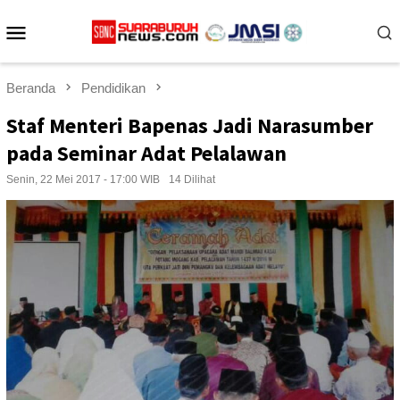
Loncat
Menu
ke
konten
Mobile
Beranda
Pendidikan
Staf Menteri Bapenas Jadi Narasumber
pada Seminar Adat Pelalawan
Senin, 22 Mei 2017 - 17:00 WIB
14 Dilihat