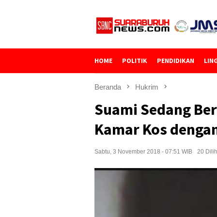
Loncat
ke
konten
HOME
POLITIK
PENDIDIKAN
LIN
Beranda
Hukrim
Suami Sedang Berob
Kamar Kos dengan 
Sabtu, 3 November 2018 - 07:51 WIB
20 Dili