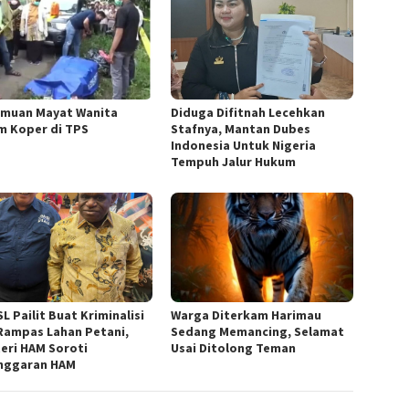
muan Mayat Wanita
Diduga Difitnah Lecehkan
m Koper di TPS
Stafnya, Mantan Dubes
Indonesia Untuk Nigeria
Tempuh Jalur Hukum
L Pailit Buat Kriminalisi
Warga Diterkam Harimau
Rampas Lahan Petani,
Sedang Memancing, Selamat
eri HAM Soroti
Usai Ditolong Teman
nggaran HAM