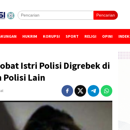
Pencarian
GKUNGAN
HUKRIM
KORUPSI
SPORT
RELIGI
OPINI
INDEK
at Istri Polisi Digrebek di
Polisi Lain
hat