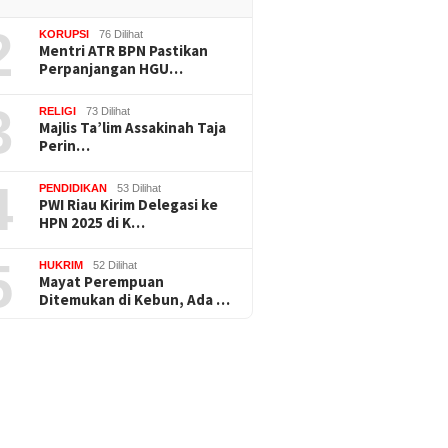
2
KORUPSI
76 Dilihat
Mentri ATR BPN Pastikan
Perpanjangan HGU…
3
RELIGI
73 Dilihat
Majlis Ta’lim Assakinah Taja
Perin…
4
PENDIDIKAN
53 Dilihat
PWI Riau Kirim Delegasi ke
HPN 2025 di K…
5
HUKRIM
52 Dilihat
Mayat Perempuan
Ditemukan di Kebun, Ada …