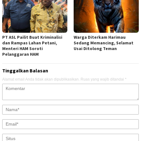
PT ASL Pailit Buat Kriminalisi
Warga Diterkam Harimau
dan Rampas Lahan Petani,
Sedang Memancing, Selamat
Menteri HAM Soroti
Usai Ditolong Teman
Pelanggaran HAM
Tinggalkan Balasan
Alamat email Anda tidak akan dipublikasikan.
Ruas yang wajib ditandai
*