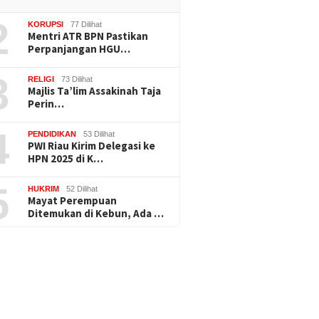
2
KORUPSI
77 Dilihat
Mentri ATR BPN Pastikan
Perpanjangan HGU…
3
RELIGI
73 Dilihat
Majlis Ta’lim Assakinah Taja
Perin…
4
PENDIDIKAN
53 Dilihat
PWI Riau Kirim Delegasi ke
HPN 2025 di K…
5
HUKRIM
52 Dilihat
Mayat Perempuan
Ditemukan di Kebun, Ada …