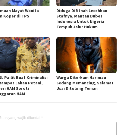
muan Mayat Wanita
Diduga Difitnah Lecehkan
m Koper di TPS
Stafnya, Mantan Dubes
Indonesia Untuk Nigeria
Tempuh Jalur Hukum
L Pailit Buat Kriminalisi
Warga Diterkam Harimau
Rampas Lahan Petani,
Sedang Memancing, Selamat
eri HAM Soroti
Usai Ditolong Teman
nggaran HAM
Ruas yang wajib ditandai
*