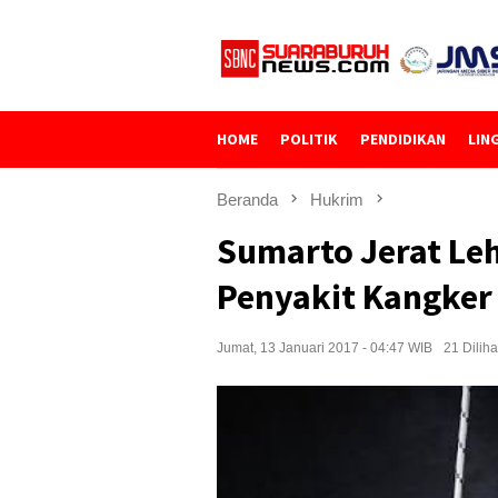
Loncat
ke
konten
HOME
POLITIK
PENDIDIKAN
LIN
Beranda
Hukrim
Sumarto Jerat Leh
Penyakit Kangker
Jumat, 13 Januari 2017 - 04:47 WIB
21 Diliha