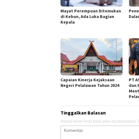
Mayat Perempuan Ditemukan
Pene
di Kebun, Ada Luka Bagian
Dala
Kepala
Capaian Kinerja Kejaksaan
PT AS
Negeri Pelalawan Tahun 2024
dan 
Ment
Pela
Tinggalkan Balasan
Alamat email Anda tidak akan dipublikasikan.