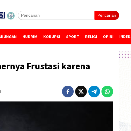
Pencarian
GKUNGAN
HUKRIM
KORUPSI
SPORT
RELIGI
OPINI
INDEK
ernya Frustasi karena
t