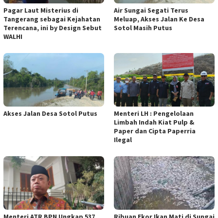
Pagar Laut Misterius di
Air Sungai Segati Terus
Tangerang sebagai Kejahatan
Meluap, Akses Jalan Ke Desa
Terencana, ini by Design Sebut
Sotol Masih Putus
WALHI
Akses Jalan Desa Sotol Putus
Menteri LH : Pengelolaan
Limbah Indah Kiat Pulp &
Paper dan Cipta Paperria
Ilegal
Menteri ATR BPN Ungkap 537
Ribuan Ekor Ikan Mati di Sungai