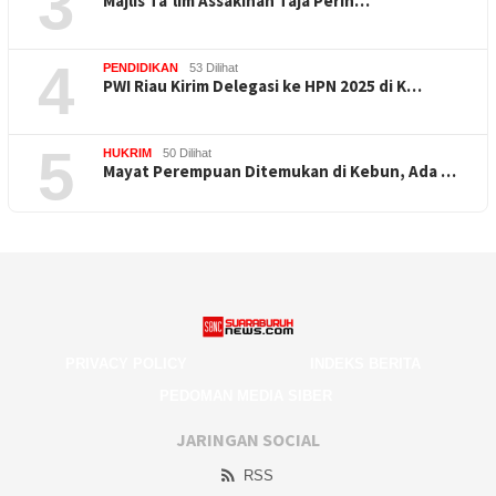
3
Majlis Ta’lim Assakinah Taja Perin…
4
PENDIDIKAN
53 Dilihat
PWI Riau Kirim Delegasi ke HPN 2025 di K…
5
HUKRIM
50 Dilihat
Mayat Perempuan Ditemukan di Kebun, Ada …
PRIVACY POLICY
INDEKS BERITA
PEDOMAN MEDIA SIBER
JARINGAN SOCIAL
RSS