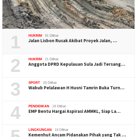
1
HUKRIM
91 Dilihat
Jalan Lisbon Rusak Akibat Proyek Jalan, …
2
HUKRIM
21 Dilihat
Anggota DPRD Kepulauan Sula Jadi Tersang…
3
SPORT
20 Dilihat
Wabub Pelalawan H Husni Tamrin Buka Turn…
4
PENDIDIKAN
19 Dilihat
EMP Bentu Hargai Aspirasi AMMKL, Siap La…
5
LINGKUNGAN
19 Dilihat
Kemenhut Ancam Pidanakan Pihak yang Tak …