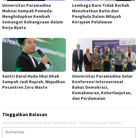
Universitas Paramadina
Lembaga Baru Tidak Berhak
Maknai Sumpah Pemuda:
Menobatkan Batin dan
Menghidupkan Kembali
Penghulu Dalam Wilayah
Semangat Kebangsaan dalam
Kerajaan Pelalawan
Kerja Nyata
Santri Darul Huda Ukui Ubah
Universitas Paramadina Gelar
Sampah Jadi Rupiah, Wujudkan
Konferensi Internasional
Pesantren Zero Waste
Bahas Demokrasi,
Kemakmuran, Keberlanjutan,
dan Perdamaian
Tinggalkan Balasan
Alamat email Anda tidak akan dipublikasikan.
Ruas yang wajib ditandai
*