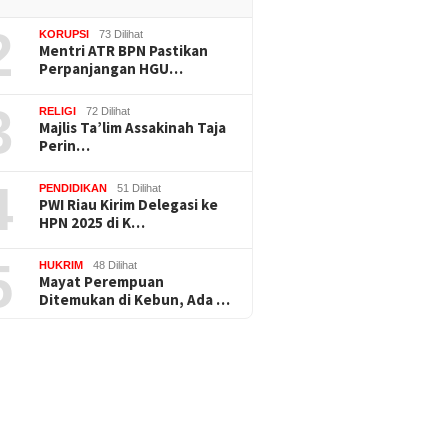
2
KORUPSI
73 Dilihat
Mentri ATR BPN Pastikan
Perpanjangan HGU…
3
RELIGI
72 Dilihat
Majlis Ta’lim Assakinah Taja
Perin…
4
PENDIDIKAN
51 Dilihat
PWI Riau Kirim Delegasi ke
HPN 2025 di K…
5
HUKRIM
48 Dilihat
Mayat Perempuan
Ditemukan di Kebun, Ada …