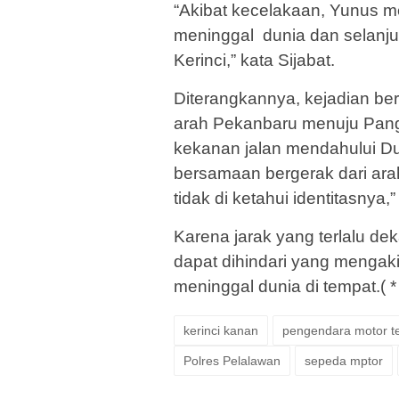
“Akibat kecelakaan, Yunus m
meninggal dunia dan selanj
Kerinci,” kata Sijabat.
Diterangkannya, kejadian be
arah Pekanbaru menuju Pangk
kekanan jalan mendahului D
bersamaan bergerak dari ar
tidak di ketahui identitasnya,
Karena jarak yang terlalu deka
dapat dihindari yang menga
meninggal dunia di tempat.( * 
kerinci kanan
pengendara motor t
Polres Pelalawan
sepeda mptor