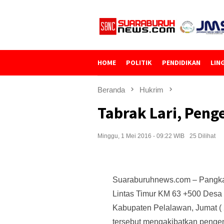
Loncat
ke
konten
HOME
POLITIK
PENDIDIKAN
LIN
Beranda
Hukrim
Tabrak Lari, Pen
Minggu, 1 Mei 2016 - 09:22 WIB
25 Dilihat
Suaraburuhnews.com – Pangkalan
Lintas Timur KM 63 +500 Desa
Kabupaten Pelalawan, Jumat ( 
tersebut mengakibatkan pengen