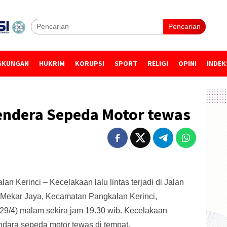
Pencarian
GKUNGAN
HUKRIM
KORUPSI
SPORT
RELIGI
OPINI
INDEK
gendera Sepeda Motor tewas
 Kerinci – Kecelakaan lalu lintas terjadi di Jalan
 Mekar Jaya, Kecamatan Pangkalan Kerinci,
29/4) malam sekira jam 19.30 wib. Kecelakaan
dara sepeda motor tewas di tempat.