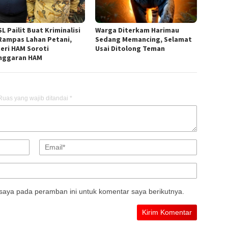
L Pailit Buat Kriminalisi
Warga Diterkam Harimau
Rampas Lahan Petani,
Sedang Memancing, Selamat
eri HAM Soroti
Usai Ditolong Teman
nggaran HAM
Ruas yang wajib ditandai
*
saya pada peramban ini untuk komentar saya berikutnya.