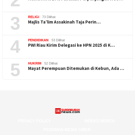
2
3
RELIGI
73 Dilihat
Majlis Ta’lim Assakinah Taja Perin…
4
PENDIDIKAN
53 Dilihat
PWI Riau Kirim Delegasi ke HPN 2025 di K…
5
HUKRIM
52 Dilihat
Mayat Perempuan Ditemukan di Kebun, Ada …
PRIVACY POLICY
INDEKS BERITA
PEDOMAN MEDIA SIBER