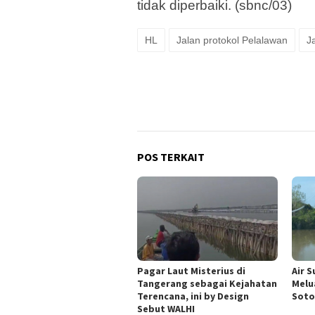
tidak diperbaiki. (sbnc/03)
HL
Jalan protokol Pelalawan
J
POS TERKAIT
Pagar Laut Misterius di
Air 
Tangerang sebagai Kejahatan
Melu
Terencana, ini by Design
Soto
Sebut WALHI