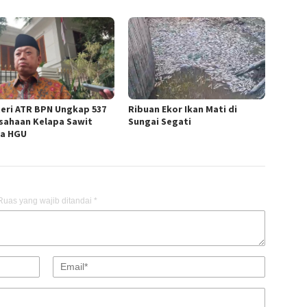
eri ATR BPN Ungkap 537
Ribuan Ekor Ikan Mati di
sahaan Kelapa Sawit
Sungai Segati
a HGU
Ruas yang wajib ditandai
*