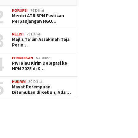
2
KORUPSI
76 Dilihat
Mentri ATR BPN Pastikan
Perpanjangan HGU…
3
RELIGI
73 Dilihat
Majlis Ta’lim Assakinah Taja
Perin…
4
PENDIDIKAN
53 Dilihat
PWI Riau Kirim Delegasi ke
HPN 2025 di K…
5
HUKRIM
50 Dilihat
Mayat Perempuan
Ditemukan di Kebun, Ada …