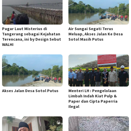
Pagar Laut Misterius di
Air Sungai Segati Terus
Tangerang sebagai Kejahatan
Meluap, Akses Jalan Ke Desa
Terencana, ini by Design Sebut
Sotol Masih Putus
WALHI
Akses Jalan Desa Sotol Putus
Menteri LH : Pengelolaan
Limbah Indah Kiat Pulp &
Paper dan Cipta Paperria
Ilegal