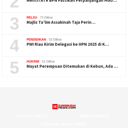
2
Mentri ATR BPN Pastikan Perpanjangan HGU…
3
RELIGI
73 Dilihat
Majlis Ta’lim Assakinah Taja Perin…
4
PENDIDIKAN
53 Dilihat
PWI Riau Kirim Delegasi ke HPN 2025 di K…
5
HUKRIM
52 Dilihat
Mayat Perempuan Ditemukan di Kebun, Ada …
PRIVACY POLICY
INDEKS BERITA
PEDOMAN MEDIA SIBER