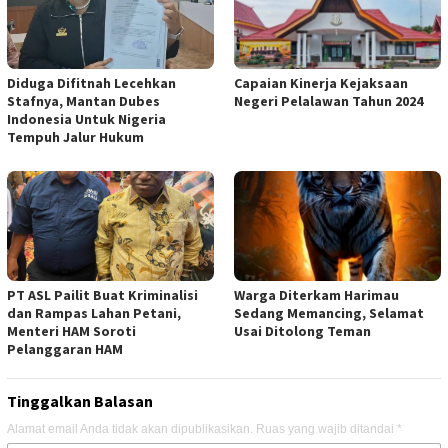
Diduga Difitnah Lecehkan
Capaian Kinerja Kejaksaan
Stafnya, Mantan Dubes
Negeri Pelalawan Tahun 2024
Indonesia Untuk Nigeria
Tempuh Jalur Hukum
PT ASL Pailit Buat Kriminalisi
Warga Diterkam Harimau
dan Rampas Lahan Petani,
Sedang Memancing, Selamat
Menteri HAM Soroti
Usai Ditolong Teman
Pelanggaran HAM
Tinggalkan Balasan
Alamat email Anda tidak akan dipublikasikan.
Ruas yang wajib ditandai
*