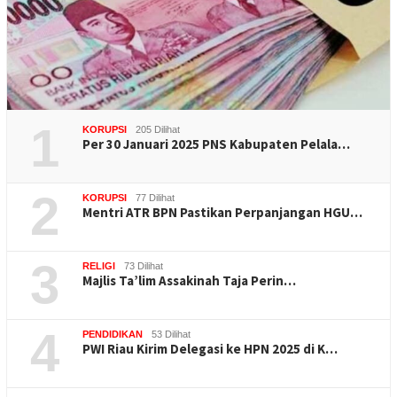
1
KORUPSI
205 Dilihat
Per 30 Januari 2025 PNS Kabupaten Pelala…
2
KORUPSI
77 Dilihat
Mentri ATR BPN Pastikan Perpanjangan HGU…
3
RELIGI
73 Dilihat
Majlis Ta’lim Assakinah Taja Perin…
4
PENDIDIKAN
53 Dilihat
PWI Riau Kirim Delegasi ke HPN 2025 di K…