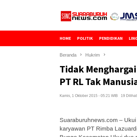
Loncat
ke
konten
HOME
POLITIK
PENDIDIKAN
LIN
Beranda
Hukrim
Tidak Menghargai
PT RL Tak Manusi
Kamis, 1 Oktober 2015 - 05:21 WIB
19 Dilihat
Suaraburuhnews.com – Ukui –
karyawan PT Rimba Lazuard