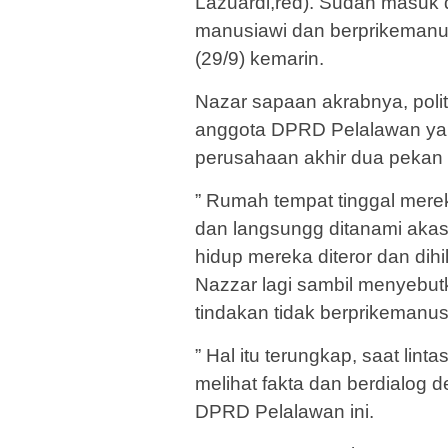
Lazuardi,red). Sudah masuk 
manusiawi dan berprikemanus
(29/9) kemarin.
Nazar sapaan akrabnya, poli
anggota DPRD Pelalawan ya
perusahaan akhir dua pekan l
” Rumah tempat tinggal mere
dan langsungg ditanami akas
hidup mereka diteror dan dih
Nazzar lagi sambil menyebut
tindakan tidak berprikemanus
” Hal itu terungkap, saat li
melihat fakta dan berdialog 
DPRD Pelalawan ini.