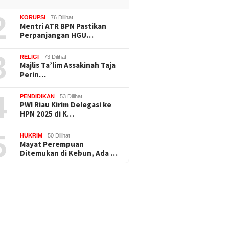
2
KORUPSI
76 Dilihat
Mentri ATR BPN Pastikan
Perpanjangan HGU…
3
RELIGI
73 Dilihat
Majlis Ta’lim Assakinah Taja
Perin…
4
PENDIDIKAN
53 Dilihat
PWI Riau Kirim Delegasi ke
HPN 2025 di K…
5
HUKRIM
50 Dilihat
Mayat Perempuan
Ditemukan di Kebun, Ada …