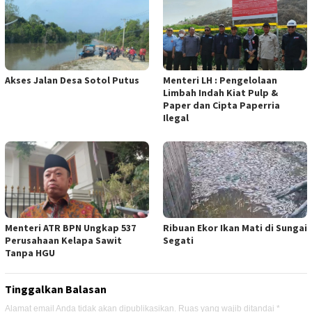
Akses Jalan Desa Sotol Putus
Menteri LH : Pengelolaan
Limbah Indah Kiat Pulp &
Paper dan Cipta Paperria
Ilegal
Menteri ATR BPN Ungkap 537
Ribuan Ekor Ikan Mati di Sungai
Perusahaan Kelapa Sawit
Segati
Tanpa HGU
Tinggalkan Balasan
Alamat email Anda tidak akan dipublikasikan.
Ruas yang wajib ditandai
*