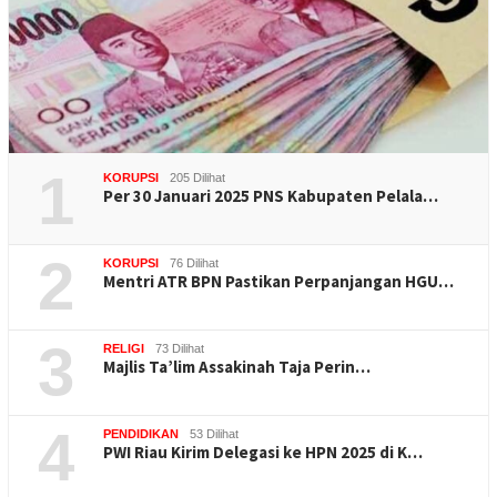
1
KORUPSI
205 Dilihat
Per 30 Januari 2025 PNS Kabupaten Pelala…
2
KORUPSI
76 Dilihat
Mentri ATR BPN Pastikan Perpanjangan HGU…
3
RELIGI
73 Dilihat
Majlis Ta’lim Assakinah Taja Perin…
4
PENDIDIKAN
53 Dilihat
PWI Riau Kirim Delegasi ke HPN 2025 di K…