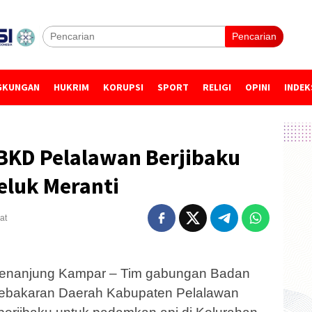
Pencarian
GKUNGAN
HUKRIM
KORUPSI
SPORT
RELIGI
OPINI
INDEK
KD Pelalawan Berjibaku
eluk Meranti
at
enanjung Kampar – Tim gabungan Badan
bakaran Daerah Kabupaten Pelalawan