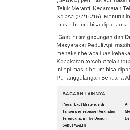
(BPBKD) penjinak api masih 
Teluk Meranti, Kecamatan Te
Selasa (27/10/15). Menurut in
masih belum bisa dipadamka
“Saat ini tim gabungan dari D
Masyarakat Peduli Api, masih 
menaksir berapa luas kebakar
Kebakaran tersebut telah ter
ini api masih belum bisa di
Penanggulangan Bencana Al
BACAAN LAINNYA
Pagar Laut Misterius di
Ai
Tangerang sebagai Kejahatan
Me
Terencana, ini by Design
De
Sebut WALHI