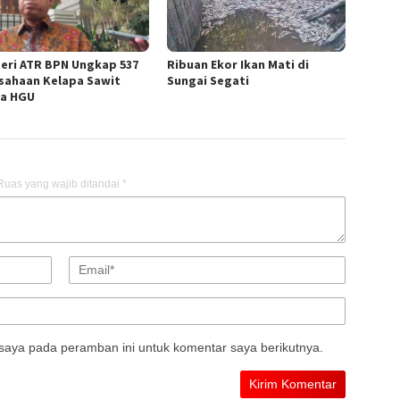
eri ATR BPN Ungkap 537
Ribuan Ekor Ikan Mati di
sahaan Kelapa Sawit
Sungai Segati
a HGU
Ruas yang wajib ditandai
*
saya pada peramban ini untuk komentar saya berikutnya.