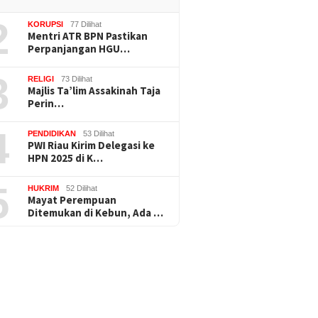
2
KORUPSI
77 Dilihat
Mentri ATR BPN Pastikan
Perpanjangan HGU…
3
RELIGI
73 Dilihat
Majlis Ta’lim Assakinah Taja
Perin…
4
PENDIDIKAN
53 Dilihat
PWI Riau Kirim Delegasi ke
HPN 2025 di K…
5
HUKRIM
52 Dilihat
Mayat Perempuan
Ditemukan di Kebun, Ada …