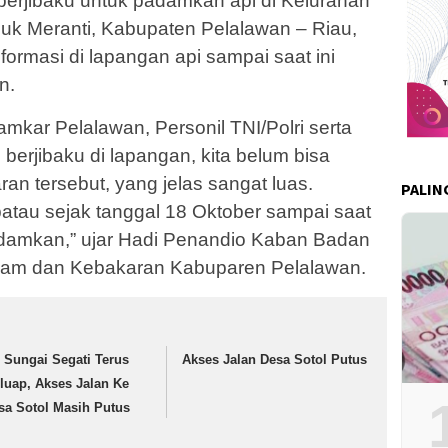
berjibaku untuk padamkan api di Kelurahan
luk Meranti, Kabupaten Pelalawan – Riau,
formasi di lapangan api sampai saat ini
n.
amkar Pelalawan, Personil TNI/Polri serta
berjibaku di lapangan, kita belum bisa
an tersebut, yang jelas sangat luas.
PALIN
patau sejak tanggal 18 Oktober sampai saat
padamkan,” ujar Hadi Penandio Kaban Badan
am dan Kebakaran Kabuparen Pelalawan.
r Sungai Segati Terus
Akses Jalan Desa Sotol Putus
luap, Akses Jalan Ke
sa Sotol Masih Putus