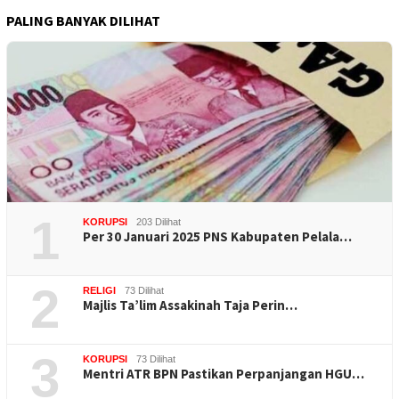
PALING BANYAK DILIHAT
1
KORUPSI
203 Dilihat
Per 30 Januari 2025 PNS Kabupaten Pelala…
2
RELIGI
73 Dilihat
Majlis Ta’lim Assakinah Taja Perin…
3
KORUPSI
73 Dilihat
Mentri ATR BPN Pastikan Perpanjangan HGU…