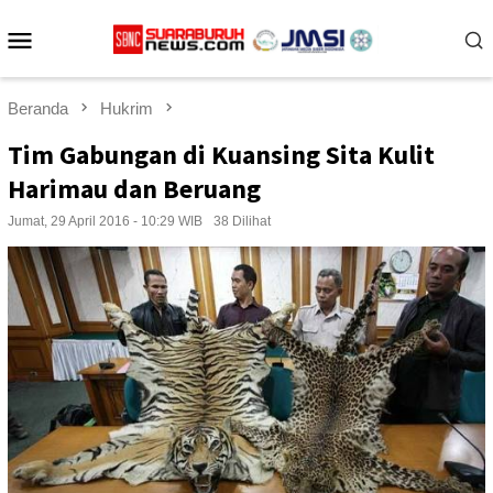
Loncat
Menu
ke
konten
Mobile
Beranda
Hukrim
Tim Gabungan di Kuansing Sita Kulit
Harimau dan Beruang
Jumat, 29 April 2016 - 10:29 WIB
38 Dilihat