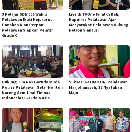
3 Pelajar SDN 006 Wakili
Live di TVOne Final di Bali,
Pelalawan Ikuti Kejurprov
Kapolres Pelalawan Ajak
Panahan Riau Perpani
Masyarakat Pelalawan Dukung
Pelalawan Siapkan Pelatih
Nelson Sianturi
Grade C
Dukung Tim Nas Garuda Muda
Suksesi Ketua KONI Pelalawan
Polres Pelalawan Gelar Nonton
Marjohansyah, SE Nyatakan
bareng Semifinal Timnas
Maju
Indonesia U-23 Piala Asia