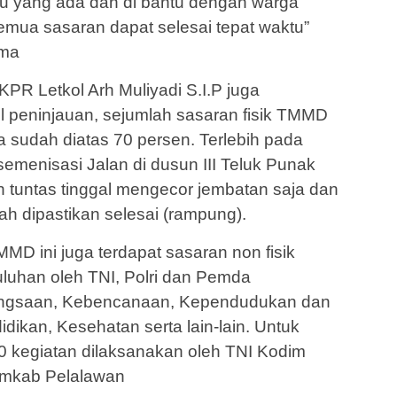
u yang ada dan di bantu dengan warga
mua sasaran dapat selesai tepat waktu”
ima
PR Letkol Arh Muliyadi S.I.P juga
 peninjauan, sejumlah sasaran fisik TMMD
a sudah diatas 70 persen. Terlebih pada
enisasi Jalan di dusun III Teluk Punak
tuntas tinggal mengecor jembatan saja dan
h dipastikan selesai (rampung).
MMD ini juga terdapat sasaran non fisik
uluhan oleh TNI, Polri dan Pemda
ngsaan, Kebencanaan, Kependudukan dan
ikan, Kesehatan serta lain-lain. Untuk
20 kegiatan dilaksanakan oleh TNI Kodim
emkab Pelalawan