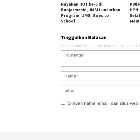
Rayakan HUT ke-5 di
PWI 
Banjarmasin, JMSI Luncurkan
HPN 
Program “JMSI Goes to
Sela
School
Meme
Tinggalkan Balasan
Alamat email Anda tidak akan dipublikasikan.
Simpan nama, email, dan situs web 