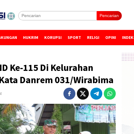
Pencarian
GKUNGAN
HUKRIM
KORUPSI
SPORT
RELIGI
OPINI
INDEK
D Ke-115 Di Kelurahan
i Kata Danrem 031/Wirabima
t