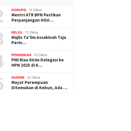
2
KORUPSI
76 Dilihat
Mentri ATR BPN Pastikan
Perpanjangan HGU…
3
RELIGI
73 Dilihat
Majlis Ta’lim Assakinah Taja
Perin…
4
PENDIDIKAN
53 Dilihat
PWI Riau Kirim Delegasi ke
HPN 2025 di K…
5
HUKRIM
52 Dilihat
Mayat Perempuan
Ditemukan di Kebun, Ada …