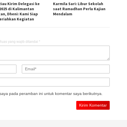
Riau Kirim Delegasi ke
Karmila Sari: Libur Sekolah
2025 di Kalimantan
saat Ramadhan Perlu Kajian
tan, Dheni: Kami Siap
Mendalam
riahkan Kegiatan
Ruas yang wajib ditandai
*
saya pada peramban ini untuk komentar saya berikutnya.