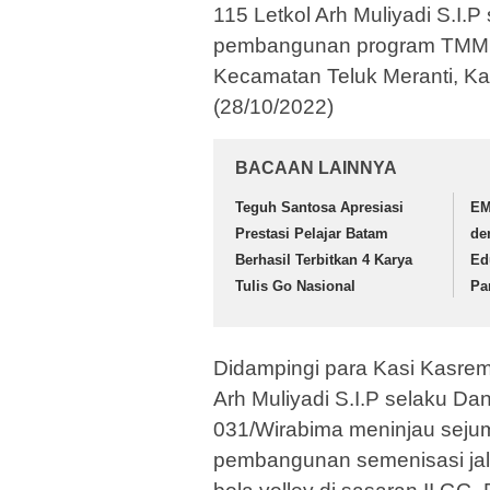
115 Letkol Arh Muliyadi S.I.
pembangunan program TMMD K
Kecamatan Teluk Meranti, Ka
(28/10/2022)
BACAAN LAINNYA
Teguh Santosa Apresiasi
EM
Prestasi Pelajar Batam
de
Berhasil Terbitkan 4 Karya
Ed
Tulis Go Nasional
Pa
Didampingi para Kasi Kasre
Arh Muliyadi S.I.P selaku 
031/Wirabima meninjau sejum
pembangunan semenisasi jal