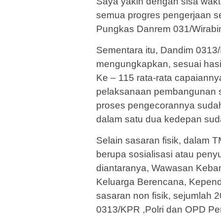
Saya yakin dengan sisa wakt
semua progres pengerjaan se
Pungkas Danrem 031/Wirab
Sementara itu, Dandim 0313/K
mengungkapkan, sesuai hasil
Ke – 115 rata-rata capaianny
pelaksanaan pembangunan sem
proses pengecorannya sudah 
dalam satu dua kedepan suda
Selain sasaran fisik, dalam T
berupa sosialisasi atau peny
diantaranya, Wawasan Keba
Keluarga Berencana, Kependid
sasaran non fisik, sejumlah 
0313/KPR ,Polri dan OPD P