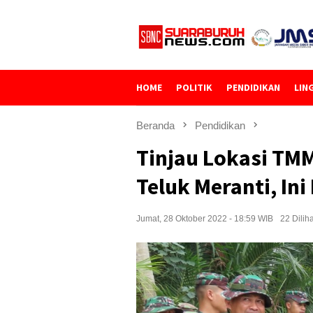
Loncat
ke
konten
HOME
POLITIK
PENDIDIKAN
LIN
Beranda
Pendidikan
Tinjau Lokasi TMM
Teluk Meranti, In
Jumat, 28 Oktober 2022 - 18:59 WIB
22 Diliha