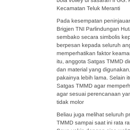
bola volley di sasaran II GG
Kecamatan Teluk Meranti
Pada kesempatan peninjauan
Brigjen TNI Parlindungan H
sembako secara simbolis kep
berpesan kepada seluruh a
memperhatikan faktor keama
itu, anggota Satgas TMMD di
dan material yang digunaka
pakainya lebih lama. Selain
Satgas TMMD agar memperhat
agar sesuai perencanaan yan
tidak molor
Beliau juga melihat seluruh 
TMMD sampai saat ini rata r