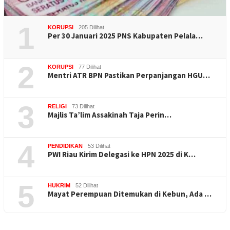
1
KORUPSI
205 Dilihat
Per 30 Januari 2025 PNS Kabupaten Pelala…
2
KORUPSI
77 Dilihat
Mentri ATR BPN Pastikan Perpanjangan HGU…
3
RELIGI
73 Dilihat
Majlis Ta’lim Assakinah Taja Perin…
4
PENDIDIKAN
53 Dilihat
PWI Riau Kirim Delegasi ke HPN 2025 di K…
5
HUKRIM
52 Dilihat
Mayat Perempuan Ditemukan di Kebun, Ada …