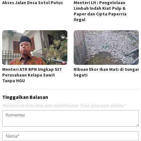
Akses Jalan Desa Sotol Putus
Menteri LH : Pengelolaan
Limbah Indah Kiat Pulp &
Paper dan Cipta Paperria
Ilegal
Menteri ATR BPN Ungkap 537
Ribuan Ekor Ikan Mati di Sungai
Perusahaan Kelapa Sawit
Segati
Tanpa HGU
Tinggalkan Balasan
Alamat email Anda tidak akan dipublikasikan.
Ruas yang wajib ditandai
*