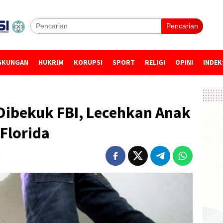
Pencarian
GKUNGAN
HUKRIM
KORUPSI
SPORT
RELIGI
OPINI
INDEK
 Dibekuk FBI, Lecehkan Anak
Florida