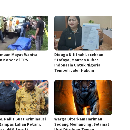
muan Mayat Wanita
Diduga Difitnah Lecehkan
m Koper di TPS
Stafnya, Mantan Dubes
Indonesia Untuk Nigeria
Tempuh Jalur Hukum
L Pailit Buat Kriminalisi
Warga Diterkam Harimau
Rampas Lahan Petani,
Sedang Memancing, Selamat
eri HAM Soroti
Usai Ditolong Teman