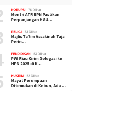
2
KORUPSI
76 Dilihat
Mentri ATR BPN Pastikan
Perpanjangan HGU…
3
RELIGI
73 Dilihat
Majlis Ta’lim Assakinah Taja
Perin…
4
PENDIDIKAN
53 Dilihat
PWI Riau Kirim Delegasi ke
HPN 2025 di K…
5
HUKRIM
52 Dilihat
Mayat Perempuan
Ditemukan di Kebun, Ada …