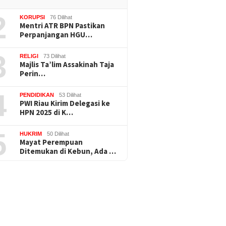
2
KORUPSI
76 Dilihat
Mentri ATR BPN Pastikan
Perpanjangan HGU…
3
RELIGI
73 Dilihat
Majlis Ta’lim Assakinah Taja
Perin…
4
PENDIDIKAN
53 Dilihat
PWI Riau Kirim Delegasi ke
HPN 2025 di K…
5
HUKRIM
50 Dilihat
Mayat Perempuan
Ditemukan di Kebun, Ada …