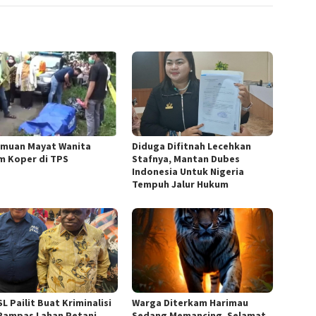
muan Mayat Wanita
Diduga Difitnah Lecehkan
m Koper di TPS
Stafnya, Mantan Dubes
Indonesia Untuk Nigeria
Tempuh Jalur Hukum
L Pailit Buat Kriminalisi
Warga Diterkam Harimau
Rampas Lahan Petani,
Sedang Memancing, Selamat