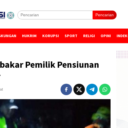
Pencarian
GKUNGAN
HUKRIM
KORUPSI
SPORT
RELIGI
OPINI
INDEK
rbakar Pemilik Pensiunan
r
at