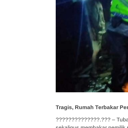
Tragis, Rumah Terbakar Pe
??????????????.??? – Tuban 
sekaligus membakar pemilik