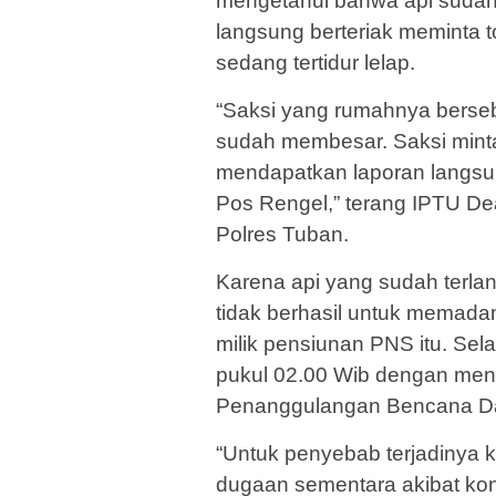
mengetahui bahwa api sudah 
langsung berteriak meminta t
sedang tertidur lelap.
“Saksi yang rumahnya berseb
sudah membesar. Saksi minta
mendapatkan laporan langsu
Pos Rengel,” terang IPTU D
Polres Tuban.
Karena api yang sudah terla
tidak berhasil untuk mema
milik pensiunan PNS itu. Sel
pukul 02.00 Wib dengan men
Penanggulangan Bencana D
“Untuk penyebab terjadinya 
dugaan sementara akibat konsl