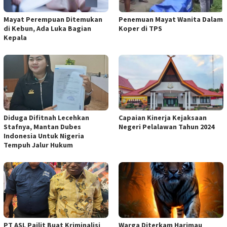
Mayat Perempuan Ditemukan
Penemuan Mayat Wanita Dalam
di Kebun, Ada Luka Bagian
Koper di TPS
Kepala
Diduga Difitnah Lecehkan
Capaian Kinerja Kejaksaan
Stafnya, Mantan Dubes
Negeri Pelalawan Tahun 2024
Indonesia Untuk Nigeria
Tempuh Jalur Hukum
PT ASL Pailit Buat Kriminalisi
Warga Diterkam Harimau