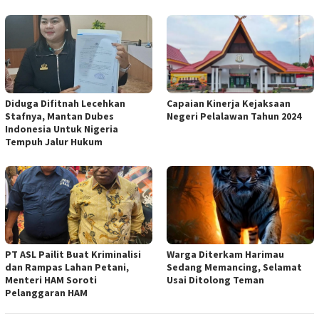
Diduga Difitnah Lecehkan
Capaian Kinerja Kejaksaan
Stafnya, Mantan Dubes
Negeri Pelalawan Tahun 2024
Indonesia Untuk Nigeria
Tempuh Jalur Hukum
PT ASL Pailit Buat Kriminalisi
Warga Diterkam Harimau
dan Rampas Lahan Petani,
Sedang Memancing, Selamat
Menteri HAM Soroti
Usai Ditolong Teman
Pelanggaran HAM