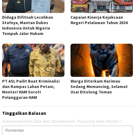
Diduga Difitnah Lecehkan
Capaian Kinerja Kejaksaan
Stafnya, Mantan Dubes
Negeri Pelalawan Tahun 2024
Indonesia Untuk Nigeria
Tempuh Jalur Hukum
PT ASL Pailit Buat Kriminalisi
Warga Diterkam Harimau
dan Rampas Lahan Petani,
Sedang Memancing, Selamat
Menteri HAM Soroti
Usai Ditolong Teman
Pelanggaran HAM
Tinggalkan Balasan
Alamat email Anda tidak akan dipublikasikan.
Ruas yang wajib ditandai
*