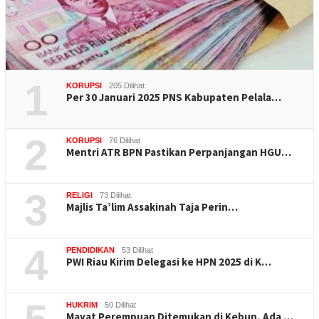
1
KORUPSI
205 Dilihat
Per 30 Januari 2025 PNS Kabupaten Pelala…
2
KORUPSI
76 Dilihat
Mentri ATR BPN Pastikan Perpanjangan HGU…
3
RELIGI
73 Dilihat
Majlis Ta’lim Assakinah Taja Perin…
4
PENDIDIKAN
53 Dilihat
PWI Riau Kirim Delegasi ke HPN 2025 di K…
HUKRIM
50 Dilihat
Mayat Perempuan Ditemukan di Kebun, Ada …