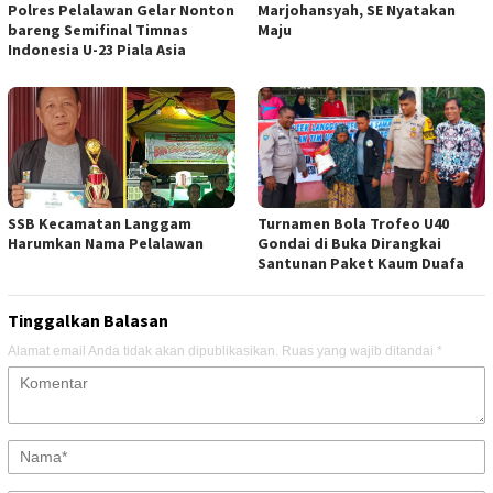
Polres Pelalawan Gelar Nonton
Marjohansyah, SE Nyatakan
bareng Semifinal Timnas
Maju
Indonesia U-23 Piala Asia
SSB Kecamatan Langgam
Turnamen Bola Trofeo U40
Harumkan Nama Pelalawan
Gondai di Buka Dirangkai
Santunan Paket Kaum Duafa
Tinggalkan Balasan
Alamat email Anda tidak akan dipublikasikan.
Ruas yang wajib ditandai
*