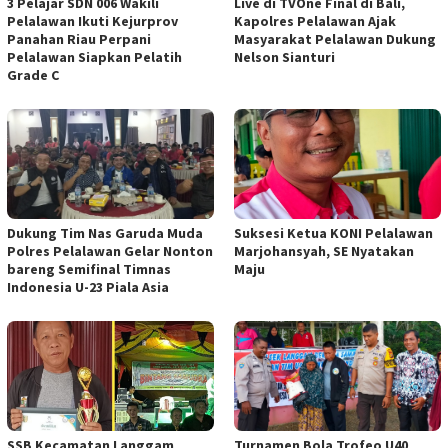
3 Pelajar SDN 006 Wakili
Live di TVOne Final di Bali,
Pelalawan Ikuti Kejurprov
Kapolres Pelalawan Ajak
Panahan Riau Perpani
Masyarakat Pelalawan Dukung
Pelalawan Siapkan Pelatih
Nelson Sianturi
Grade C
Dukung Tim Nas Garuda Muda
Suksesi Ketua KONI Pelalawan
Polres Pelalawan Gelar Nonton
Marjohansyah, SE Nyatakan
bareng Semifinal Timnas
Maju
Indonesia U-23 Piala Asia
SSB Kecamatan Langgam
Turnamen Bola Trofeo U40