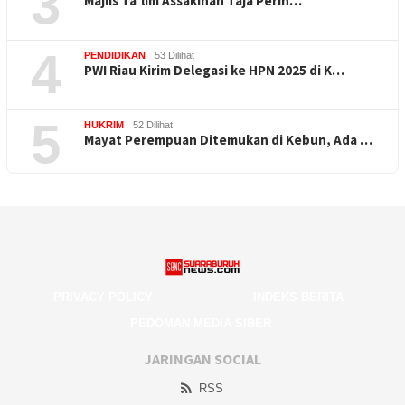
3
Majlis Ta’lim Assakinah Taja Perin…
4
PENDIDIKAN
53 Dilihat
PWI Riau Kirim Delegasi ke HPN 2025 di K…
5
HUKRIM
52 Dilihat
Mayat Perempuan Ditemukan di Kebun, Ada …
PRIVACY POLICY
INDEKS BERITA
PEDOMAN MEDIA SIBER
JARINGAN SOCIAL
RSS