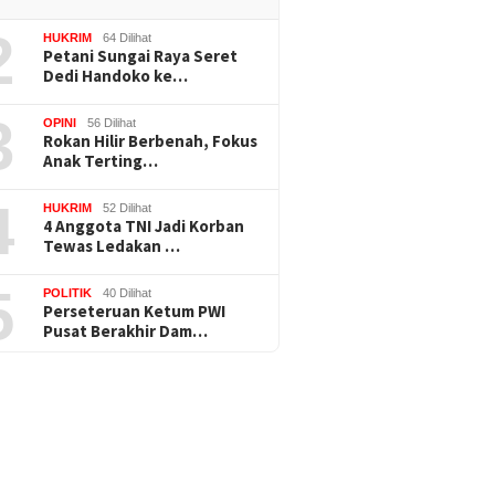
2
HUKRIM
64 Dilihat
Petani Sungai Raya Seret
Dedi Handoko ke…
3
OPINI
56 Dilihat
Rokan Hilir Berbenah, Fokus
Anak Terting…
4
HUKRIM
52 Dilihat
4 Anggota TNI Jadi Korban
Tewas Ledakan …
5
POLITIK
40 Dilihat
Perseteruan Ketum PWI
Pusat Berakhir Dam…