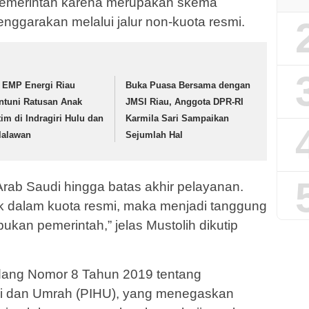
pemerintah karena merupakan skema
enggarakan melalui jalur non-kuota resmi.
 EMP Energi Riau
Buka Puasa Bersama dengan
ntuni Ratusan Anak
JMSI Riau, Anggota DPR-RI
tim di Indragiri Hulu dan
Karmila Sari Sampaikan
lalawan
Sejumlah Hal
s Arab Saudi hingga batas akhir pelayanan.
suk dalam kuota resmi, maka menjadi tanggung
ukan pemerintah,” jelas Mustolih dikutip
dang Nomor 8 Tahun 2019 tentang
i dan Umrah (PIHU), yang menegaskan