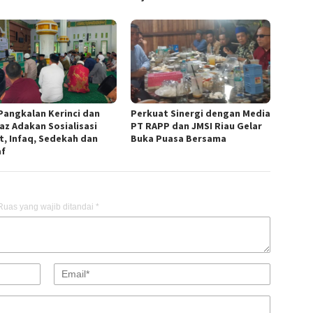
Pangkalan Kerinci dan
Perkuat Sinergi dengan Media
az Adakan Sosialisasi
PT RAPP dan JMSI Riau Gelar
t, Infaq, Sedekah dan
Buka Puasa Bersama
f
Ruas yang wajib ditandai
*