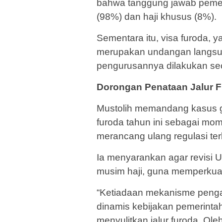
bahwa tanggung jawab pemer
(98%) dan haji khusus (8%).
Sementara itu, visa furoda, 
merupakan undangan langsun
pengurusannya dilakukan sec
Dorongan Penataan Jalur 
Mustolih memandang kasus g
furoda tahun ini sebagai mo
merancang ulang regulasi terka
Ia menyarankan agar revisi 
musim haji, guna memperkuat
“Ketiadaan mekanisme pengawa
dinamis kebijakan pemerintah
menyulitkan jalur furoda. Ol