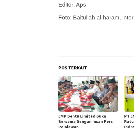
Editor: Aps
Foto: Baitullah al-haram, inter
POS TERKAIT
EMP Bentu Limited Buka
PT E
Bersama Dengan Insan Pers
Ratu
Pelalawan
Indr