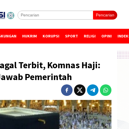
Pencarian
GKUNGAN
HUKRIM
KORUPSI
SPORT
RELIGI
OPINI
INDEK
agal Terbit, Komnas Haji:
Jawab Pemerintah