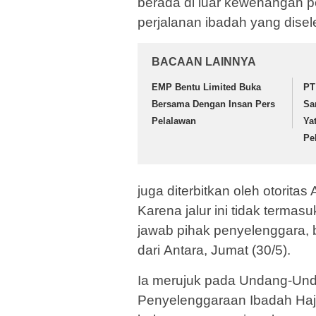
berada di luar kewenangan 
perjalanan ibadah yang disel
BACAAN LAINNYA
EMP Bentu Limited Buka
PT
Bersama Dengan Insan Pers
Sa
Pelalawan
Ya
Pe
juga diterbitkan oleh otorita
Karena jalur ini tidak terma
jawab pihak penyelenggara, b
dari Antara, Jumat (30/5).
Ia merujuk pada Undang-Un
Penyelenggaraan Ibadah Haj