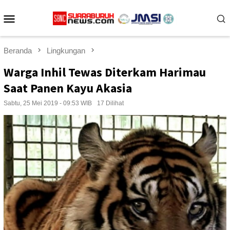
Loncat
Menu
ke
konten
Mobile
Beranda
Lingkungan
Warga Inhil Tewas Diterkam Harimau
Saat Panen Kayu Akasia
Sabtu, 25 Mei 2019 - 09:53 WIB
17 Dilihat