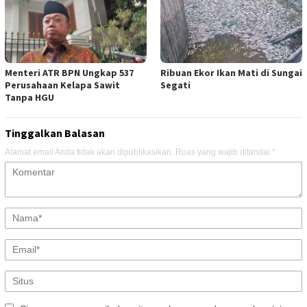
Menteri ATR BPN Ungkap 537
Ribuan Ekor Ikan Mati di Sungai
Perusahaan Kelapa Sawit
Segati
Tanpa HGU
Tinggalkan Balasan
Alamat email Anda tidak akan dipublikasikan.
Ruas yang wajib ditandai
*