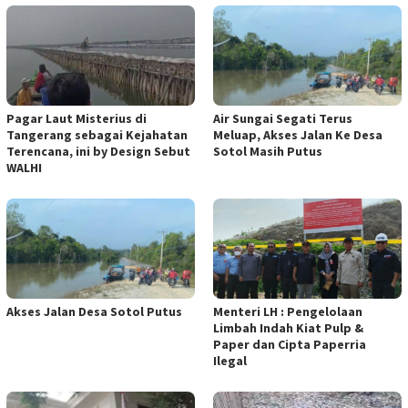
Pagar Laut Misterius di
Air Sungai Segati Terus
Tangerang sebagai Kejahatan
Meluap, Akses Jalan Ke Desa
Terencana, ini by Design Sebut
Sotol Masih Putus
WALHI
Akses Jalan Desa Sotol Putus
Menteri LH : Pengelolaan
Limbah Indah Kiat Pulp &
Paper dan Cipta Paperria
Ilegal