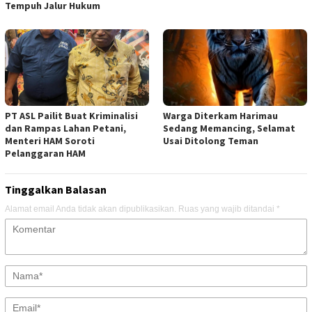
Tempuh Jalur Hukum
PT ASL Pailit Buat Kriminalisi
Warga Diterkam Harimau
dan Rampas Lahan Petani,
Sedang Memancing, Selamat
Menteri HAM Soroti
Usai Ditolong Teman
Pelanggaran HAM
Tinggalkan Balasan
Alamat email Anda tidak akan dipublikasikan.
Ruas yang wajib ditandai
*